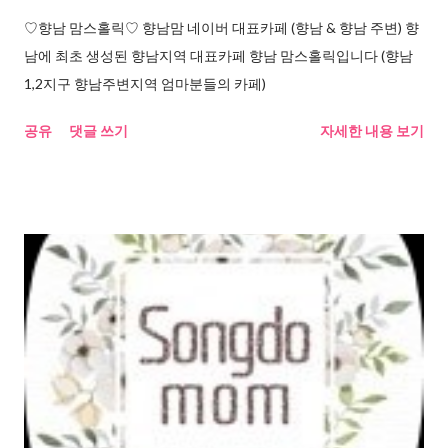
♡향남 맘스홀릭♡ 향남맘 네이버 대표카페 (향남 & 향남 주변) 향
남에 최초 생성된 향남지역 대표카페 향남 맘스홀릭입니다 (향남
1,2지구 향남주변지역 엄마분들의 카페)
공유
댓글 쓰기
자세한 내용 보기