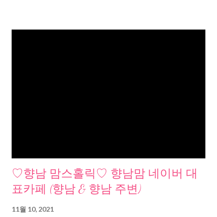
♡향남 맘스홀릭♡ 향남맘 네이버 대
표카페 (향남 & 향남 주변)
11월 10, 2021