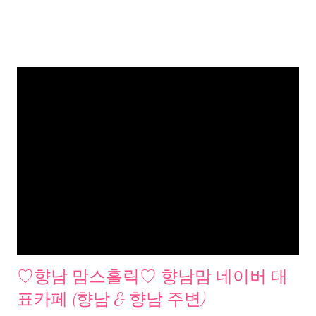
♡향남 맘스홀릭♡ 향남맘 네이버 대
표카페 (향남 & 향남 주변)