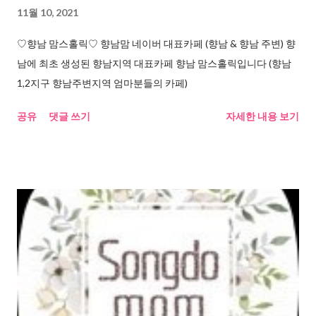
11월 10, 2021
♡향남 맘스홀릭♡ 향남맘 네이버 대표카페 (향남 & 향남 주변) 향
남에 최초 생성된 향남지역 대표카페 향남 맘스홀릭입니다 (향남
1,2지구 향남주변지역 엄마분들의 카페)
공유
댓글 쓰기
자세한 내용 보기