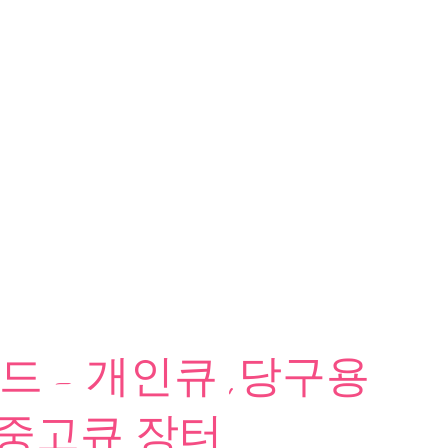
 - 개인큐 ,당구용
 중고큐 장터