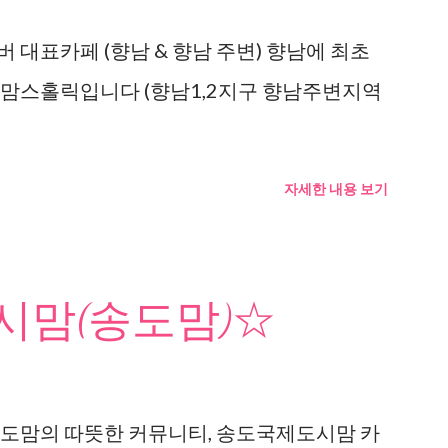
 대표카페 (향남 & 향남 주변) 향남에 최초
 맘스홀릭입니다 (향남1,2지구 향남주변지역
자세한 내용 보기
맘(송도맘)☆
도맘의 따뜻한 커뮤니티, 송도국제도시맘 카