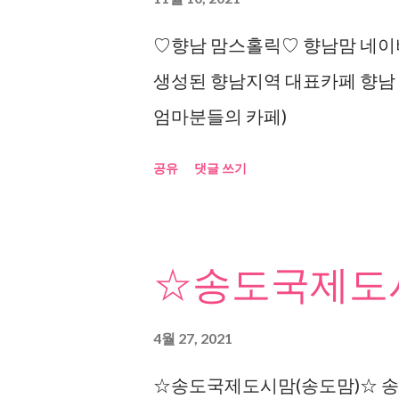
♡향남 맘스홀릭♡ 향남맘 네이버
생성된 향남지역 대표카페 향남
엄마분들의 카페)
공유
댓글 쓰기
☆송도국제도시
4월 27, 2021
☆송도국제도시맘(송도맘)☆ 송