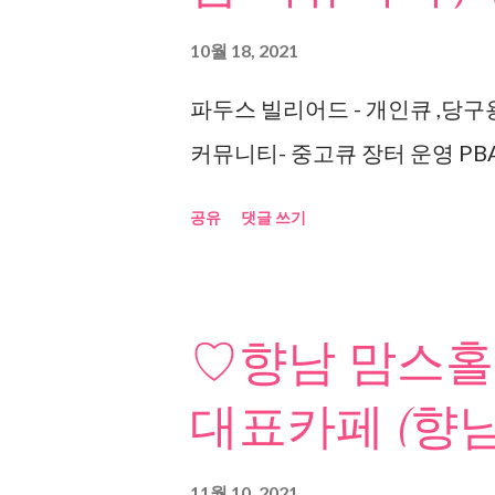
10월 18, 2021
파두스 빌리어드 - 개인큐 ,당구
커뮤니티- 중고큐 장터 운영 PBA
공유
댓글 쓰기
♡향남 맘스홀
대표카페 (향남
11월 10, 2021