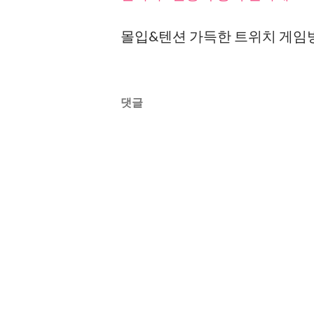
몰입&텐션 가득한 트위치 게임
댓글