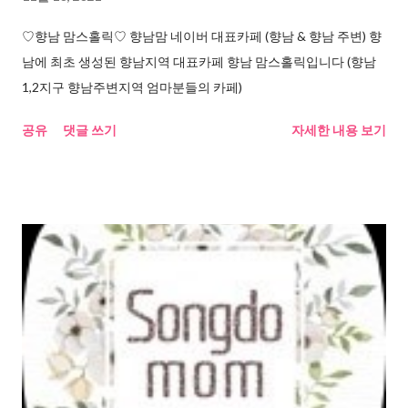
♡향남 맘스홀릭♡ 향남맘 네이버 대표카페 (향남 & 향남 주변) 향
남에 최초 생성된 향남지역 대표카페 향남 맘스홀릭입니다 (향남
1,2지구 향남주변지역 엄마분들의 카페)
공유
댓글 쓰기
자세한 내용 보기