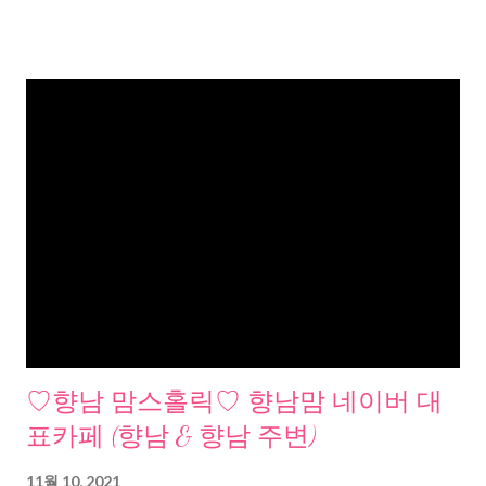
♡향남 맘스홀릭♡ 향남맘 네이버 대
표카페 (향남 & 향남 주변)
11월 10, 2021