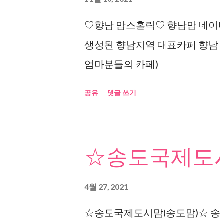
♡향남 맘스홀릭♡ 향남맘 네이버
생성된 향남지역 대표카페 향남
엄마분들의 카페)
공유
댓글 쓰기
☆송도국제도시
4월 27, 2021
☆송도국제도시맘(송도맘)☆ 송