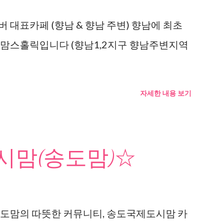
 대표카페 (향남 & 향남 주변) 향남에 최초
 맘스홀릭입니다 (향남1,2지구 향남주변지역
자세한 내용 보기
맘(송도맘)☆
도맘의 따뜻한 커뮤니티, 송도국제도시맘 카