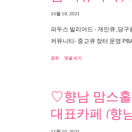
10월 18, 2021
파두스 빌리어드 - 개인큐 ,당구
커뮤니티- 중고큐 장터 운영 PBA
공유
댓글 쓰기
♡향남 맘스홀
대표카페 (향남
11월 10, 2021