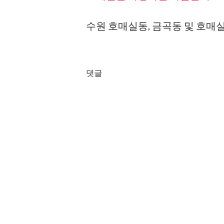
수원 호매실동, 금곡동 및 호
댓글