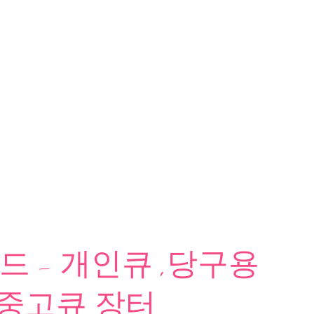
 - 개인큐 ,당구용
 중고큐 장터