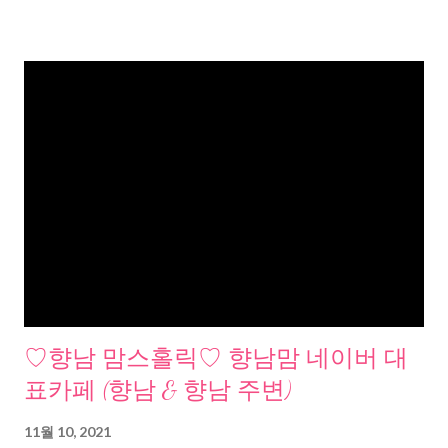
♡향남 맘스홀릭♡ 향남맘 네이버 대
표카페 (향남 & 향남 주변)
11월 10, 2021