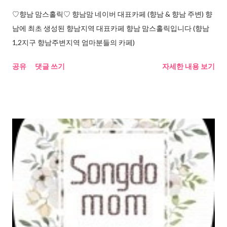
♡향남 맘스홀릭♡ 향남맘 네이버 대표카페 (향남 & 향남 주변) 향
남에 최초 생성된 향남지역 대표카페 향남 맘스홀릭입니다 (향남
1,2지구 향남주변지역 엄마분들의 카페)
공유
댓글 쓰기
자세한 내용 보기