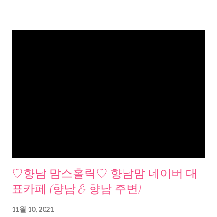
♡향남 맘스홀릭♡ 향남맘 네이버 대
표카페 (향남 & 향남 주변)
11월 10, 2021