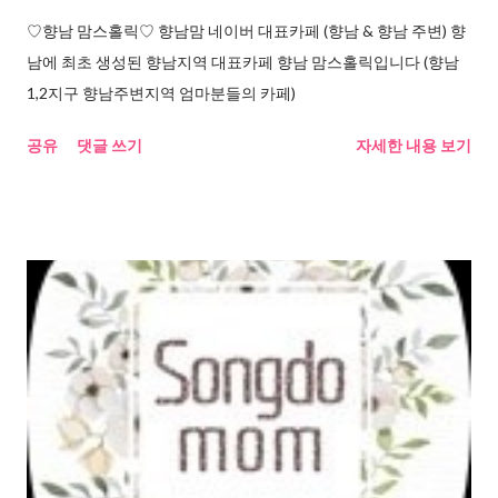
♡향남 맘스홀릭♡ 향남맘 네이버 대표카페 (향남 & 향남 주변) 향
남에 최초 생성된 향남지역 대표카페 향남 맘스홀릭입니다 (향남
1,2지구 향남주변지역 엄마분들의 카페)
공유
댓글 쓰기
자세한 내용 보기