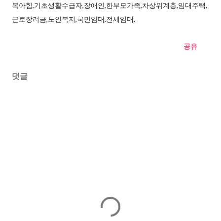
복아힘,기초생활수급자,장애인,한부모가족,차상위계층,임대주택,
근로장려금,노인복지,국민임대,전세임대,
공유
댓글