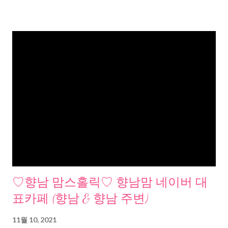
♡향남 맘스홀릭♡ 향남맘 네이버 대
표카페 (향남 & 향남 주변)
11월 10, 2021