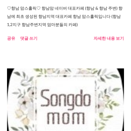
♡향남 맘스홀릭♡ 향남맘 네이버 대표카페 (향남 & 향남 주변) 향
남에 최초 생성된 향남지역 대표카페 향남 맘스홀릭입니다 (향남
1,2지구 향남주변지역 엄마분들의 카페)
공유
댓글 쓰기
자세한 내용 보기