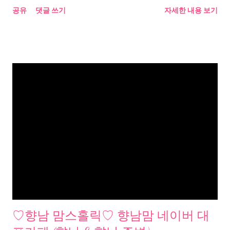
공유
댓글 쓰기
자세한 내용 보기
♡향남 맘스홀릭♡ 향남맘 네이버 대