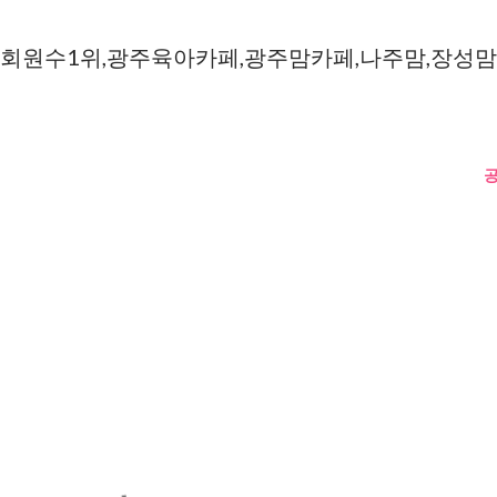
 회원수1위,광주육아카페,광주맘카페,나주맘,장성맘