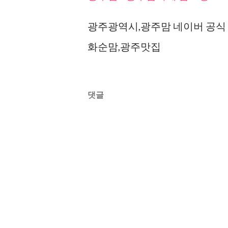
광주광역시,광주맘 네이버 공식
화순맘,광주맛집
댓글