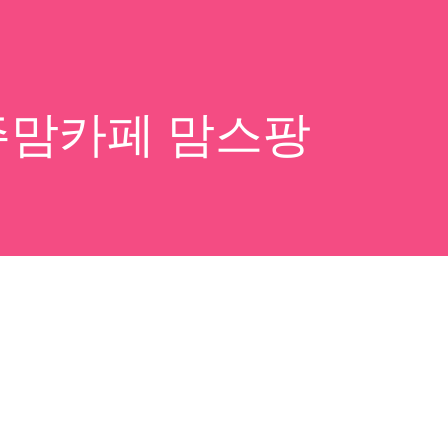
주맘카페 맘스팡