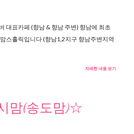
 대표카페 (향남 & 향남 주변) 향남에 최초
 맘스홀릭입니다 (향남1,2지구 향남주변지역
자세한 내용 보기
맘(송도맘)☆