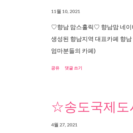
11월 10, 2021
♡향남 맘스홀릭♡ 향남맘 네이버
생성된 향남지역 대표카페 향남
엄마분들의 카페)
공유
댓글 쓰기
☆송도국제도시
4월 27, 2021