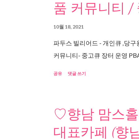
품 커뮤니티 /
10월 18, 2021
파두스 빌리어드 - 개인큐 ,당구
커뮤니티- 중고큐 장터 운영 PBA
공유
댓글 쓰기
♡향남 맘스홀
대표카페 (향남