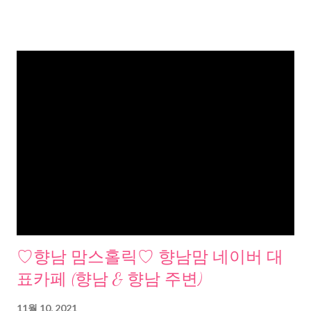
♡향남 맘스홀릭♡ 향남맘 네이버 대
표카페 (향남 & 향남 주변)
11월 10, 2021