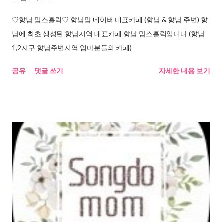
♡향남 맘스홀릭♡ 향남맘 네이버 대표카페 (향남 & 향남 주변) 향
남에 최초 생성된 향남지역 대표카페 향남 맘스홀릭입니다 (향남
1,2지구 향남주변지역 엄마분들의 카페)
공유
댓글 쓰기
자세한 내용 보기