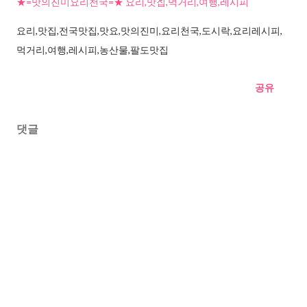
★=맛의진미요리천국=★ 요리,맛집,먹거리,여행,레시피
요리,맛집,전국맛집,맛요,맛의진미,요리천국,도시락,요리레시피,
먹거리,여행,레시피,농산물,팔도맛집
공유
댓글