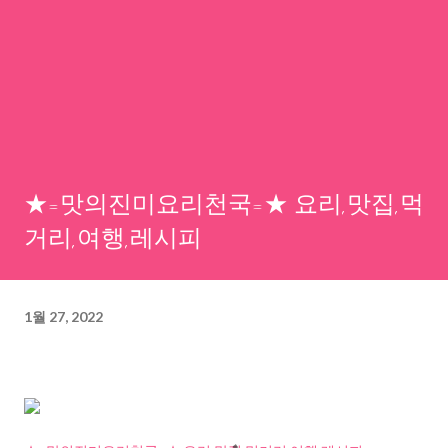
★=맛의진미요리천국=★ 요리,맛집,먹
거리,여행,레시피
1월 27, 2022