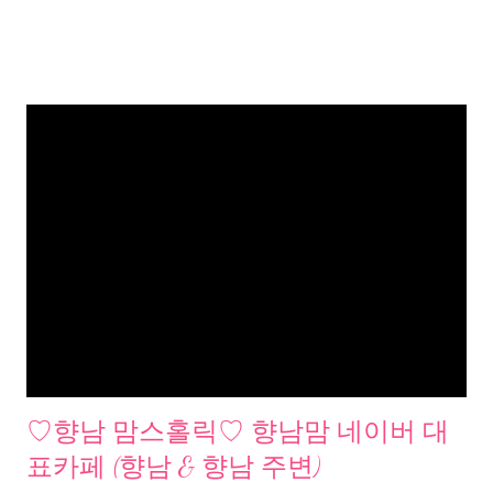
♡향남 맘스홀릭♡ 향남맘 네이버 대
표카페 (향남 & 향남 주변)