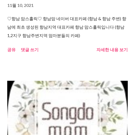
11월 10, 2021
♡향남 맘스홀릭♡ 향남맘 네이버 대표카페 (향남 & 향남 주변) 향
남에 최초 생성된 향남지역 대표카페 향남 맘스홀릭입니다 (향남
1,2지구 향남주변지역 엄마분들의 카페)
공유
댓글 쓰기
자세한 내용 보기