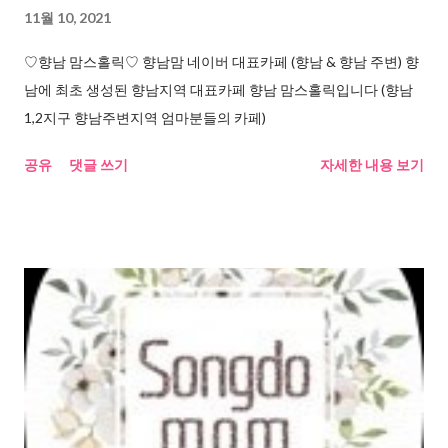
11월 10, 2021
♡향남 맘스홀릭♡ 향남맘 네이버 대표카페 (향남 & 향남 주변) 향
남에 최초 생성된 향남지역 대표카페 향남 맘스홀릭입니다 (향남
1,2지구 향남주변지역 엄마분들의 카페)
공유
댓글 쓰기
자세한 내용 보기