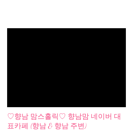
♡향남 맘스홀릭♡ 향남맘 네이버 대
표카페 (향남 & 향남 주변)