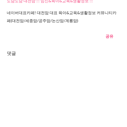
도담도담 대전맘 ::: 임신&육아&교육&생활정보 :::
네이버대표카페! 대전맘 대표 육아&교육&생활정보 커뮤니티카
페(대전맘/세종맘/공주맘/논산맘/계룡맘)
공유
댓글