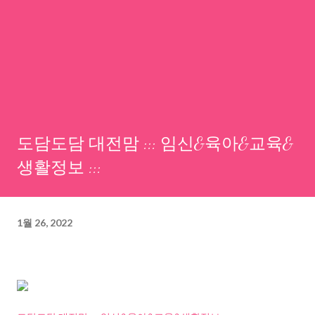
도담도담 대전맘 ::: 임신&육아&교육&
생활정보 :::
1월 26, 2022