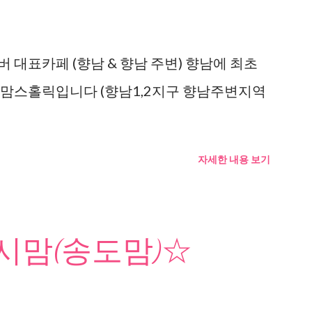
 대표카페 (향남 & 향남 주변) 향남에 최초
 맘스홀릭입니다 (향남1,2지구 향남주변지역
자세한 내용 보기
맘(송도맘)☆