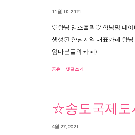
11월 10, 2021
♡향남 맘스홀릭♡ 향남맘 네이버
생성된 향남지역 대표카페 향남
엄마분들의 카페)
공유
댓글 쓰기
☆송도국제도시
4월 27, 2021