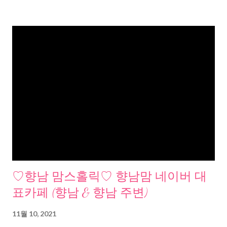
♡향남 맘스홀릭♡ 향남맘 네이버 대
표카페 (향남 & 향남 주변)
11월 10, 2021