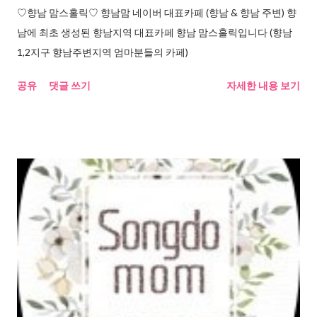
♡향남 맘스홀릭♡ 향남맘 네이버 대표카페 (향남 & 향남 주변) 향
남에 최초 생성된 향남지역 대표카페 향남 맘스홀릭입니다 (향남
1,2지구 향남주변지역 엄마분들의 카페)
공유
댓글 쓰기
자세한 내용 보기