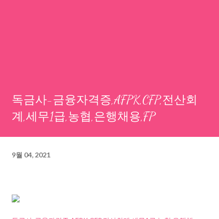
독금사-금융자격증,AFPK,CFP,전산회
계,세무1급,농협,은행채용,FP
9월 04, 2021