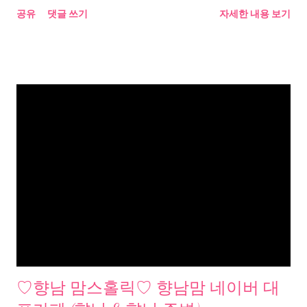
공유
댓글 쓰기
자세한 내용 보기
♡향남 맘스홀릭♡ 향남맘 네이버 대