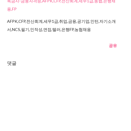
독금사-금융자격증,AFPK,CFP,전산회계,세무1급,농협,은행채
용,FP
AFPK,CFP,전산회계,세무1급,취업,금융,공기업,인턴,자기소개
서,NCS,필기,인적성,면접,텔러,은행FP,농협채용
공유
댓글