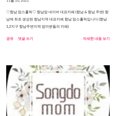
11월 10, 2021
♡향남 맘스홀릭♡ 향남맘 네이버 대표카페 (향남 & 향남 주변) 향
남에 최초 생성된 향남지역 대표카페 향남 맘스홀릭입니다 (향남
1,2지구 향남주변지역 엄마분들의 카페)
공유
댓글 쓰기
자세한 내용 보기