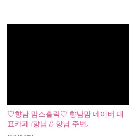
♡향남 맘스홀릭♡ 향남맘 네이버 대
표카페 (향남 & 향남 주변)