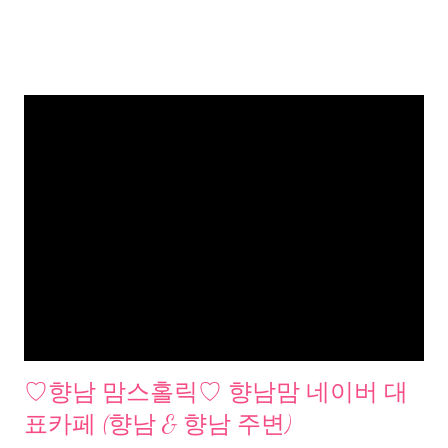
♡향남 맘스홀릭♡ 향남맘 네이버 대
표카페 (향남 & 향남 주변)