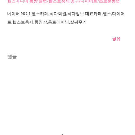
헬스매니아 몸짱 클럽/헬스보충제 공구/다이어트/초보운동법
네이버 NO.1 헬스카페,최다회원,최다정보 대표카페,헬스,다이어
트,헬스보충제,동영상,홈트레이닝,살찌우기
공유
댓글