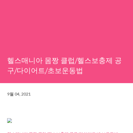
헬스매니아 몸짱 클럽/헬스보충제 공
구/다이어트/초보운동법
9월 04, 2021