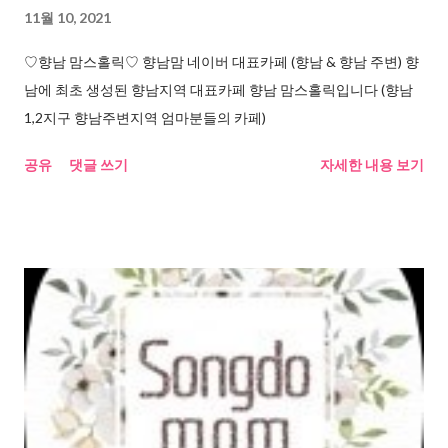
11월 10, 2021
♡향남 맘스홀릭♡ 향남맘 네이버 대표카페 (향남 & 향남 주변) 향
남에 최초 생성된 향남지역 대표카페 향남 맘스홀릭입니다 (향남
1,2지구 향남주변지역 엄마분들의 카페)
공유
댓글 쓰기
자세한 내용 보기