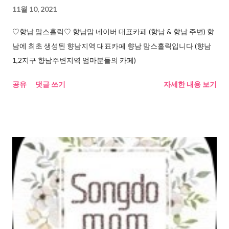
11월 10, 2021
♡향남 맘스홀릭♡ 향남맘 네이버 대표카페 (향남 & 향남 주변) 향
남에 최초 생성된 향남지역 대표카페 향남 맘스홀릭입니다 (향남
1,2지구 향남주변지역 엄마분들의 카페)
공유
댓글 쓰기
자세한 내용 보기