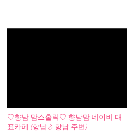
♡향남 맘스홀릭♡ 향남맘 네이버 대
표카페 (향남 & 향남 주변)