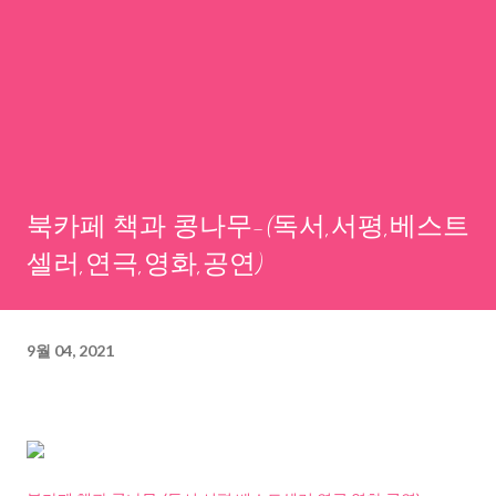
북카페 책과 콩나무-(독서,서평,베스트
셀러,연극,영화,공연)
9월 04, 2021