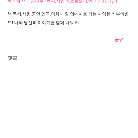
북카페 책과 콩나무-(독서,서평,베스트셀러,연극,영화,공연)
책,독서,서평,공연,연극,영화,매일 업데이트 되는 다양한 리뷰이벤
트! 나와 당신의 이야기를 함께 나눠요.
공유
댓글