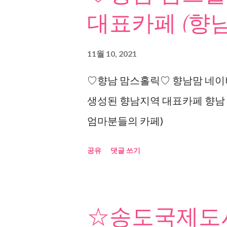
대표카페 (향남
11월 10, 2021
♡향남 맘스홀릭♡ 향남맘 네이버
생성된 향남지역 대표카페 향남
엄마분들의 카페)
공유
댓글 쓰기
☆송도국제도시