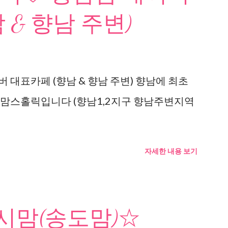
 & 향남 주변)
 대표카페 (향남 & 향남 주변) 향남에 최초
 맘스홀릭입니다 (향남1,2지구 향남주변지역
자세한 내용 보기
맘(송도맘)☆