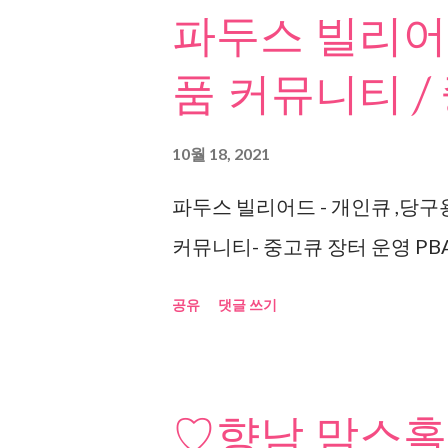
파두스 빌리어드
품 커뮤니티 /
10월 18, 2021
파두스 빌리어드 - 개인큐 ,당구
커뮤니티- 중고큐 장터 운영 PBA
공유
댓글 쓰기
♡향남 맘스홀