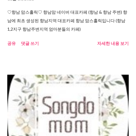
♡향남 맘스홀릭♡ 향남맘 네이버 대표카페 (향남 & 향남 주변) 향
남에 최초 생성된 향남지역 대표카페 향남 맘스홀릭입니다 (향남
1,2지구 향남주변지역 엄마분들의 카페)
공유
댓글 쓰기
자세한 내용 보기