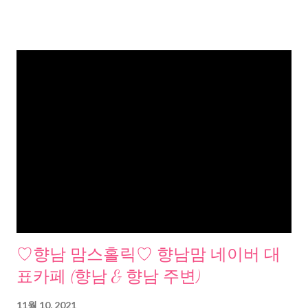
♡향남 맘스홀릭♡ 향남맘 네이버 대
표카페 (향남 & 향남 주변)
11월 10, 2021