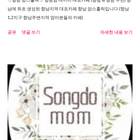
남에 최초 생성된 향남지역 대표카페 향남 맘스홀릭입니다 (향남
1,2지구 향남주변지역 엄마분들의 카페)
공유
댓글 쓰기
자세한 내용 보기