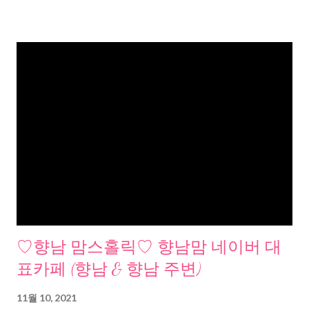
♡향남 맘스홀릭♡ 향남맘 네이버 대
표카페 (향남 & 향남 주변)
11월 10, 2021