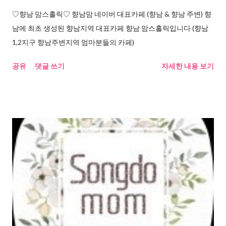
♡향남 맘스홀릭♡ 향남맘 네이버 대표카페 (향남 & 향남 주변) 향
남에 최초 생성된 향남지역 대표카페 향남 맘스홀릭입니다 (향남
1,2지구 향남주변지역 엄마분들의 카페)
공유
댓글 쓰기
자세한 내용 보기