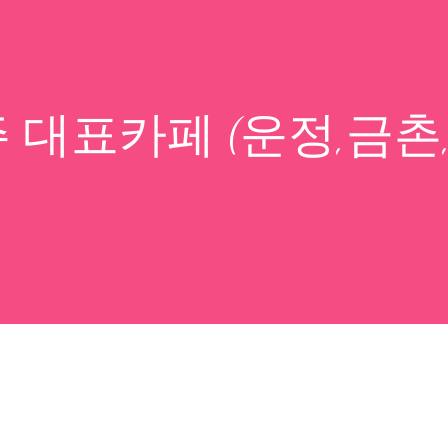
주 대표카페 (운정,금촌