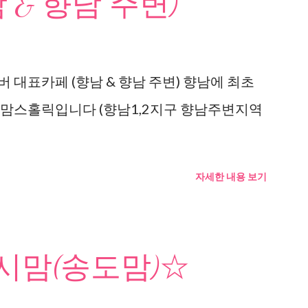
 & 향남 주변)
 대표카페 (향남 & 향남 주변) 향남에 최초
 맘스홀릭입니다 (향남1,2지구 향남주변지역
자세한 내용 보기
맘(송도맘)☆