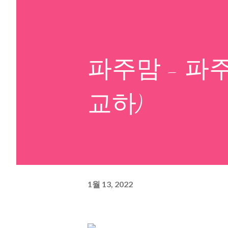
파주맘 - 파
교하)
1월 13, 2022