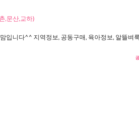
촌,문산,교하)
맘입니다^^ 지역정보, 공동구매, 육아정보, 알뜰벼