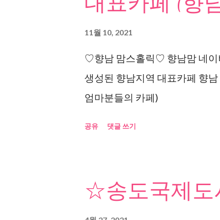
대표카페 (향남
11월 10, 2021
♡향남 맘스홀릭♡ 향남맘 네이버
생성된 향남지역 대표카페 향남
엄마분들의 카페)
공유
댓글 쓰기
☆송도국제도시
4월 27, 2021