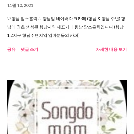
11월 10, 2021
♡향남 맘스홀릭♡ 향남맘 네이버 대표카페 (향남 & 향남 주변) 향
남에 최초 생성된 향남지역 대표카페 향남 맘스홀릭입니다 (향남
1,2지구 향남주변지역 엄마분들의 카페)
공유
댓글 쓰기
자세한 내용 보기