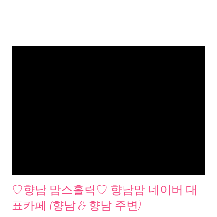
♡향남 맘스홀릭♡ 향남맘 네이버 대
표카페 (향남 & 향남 주변)