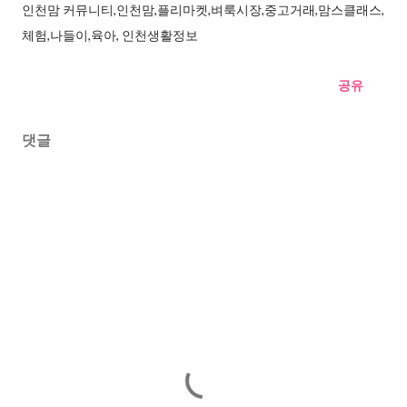
인천맘 커뮤니티,인천맘,플리마켓,벼룩시장,중고거래,맘스클래스,
체험,나들이,육아, 인천생활정보
공유
댓글