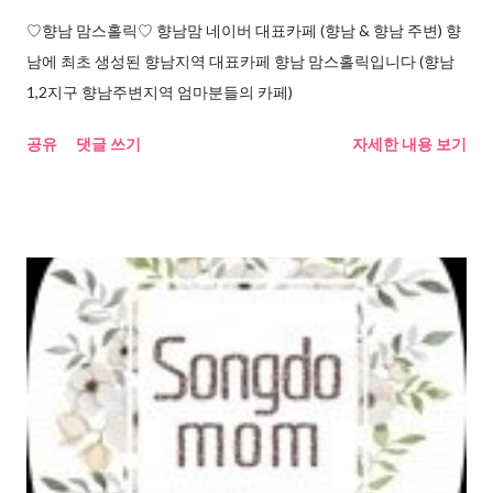
♡향남 맘스홀릭♡ 향남맘 네이버 대표카페 (향남 & 향남 주변) 향
남에 최초 생성된 향남지역 대표카페 향남 맘스홀릭입니다 (향남
1,2지구 향남주변지역 엄마분들의 카페)
공유
댓글 쓰기
자세한 내용 보기