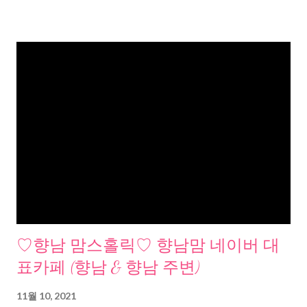
♡향남 맘스홀릭♡ 향남맘 네이버 대
표카페 (향남 & 향남 주변)
11월 10, 2021