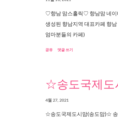
♡향남 맘스홀릭♡ 향남맘 네이버
생성된 향남지역 대표카페 향남
엄마분들의 카페)
공유
댓글 쓰기
☆송도국제도시
4월 27, 2021
☆송도국제도시맘(송도맘)☆ 송