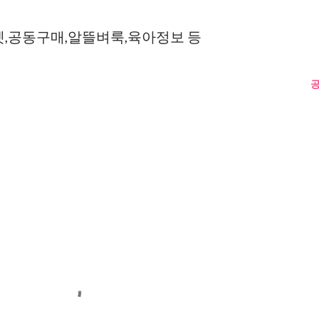
켓,공동구매,알뜰벼룩,육아정보 등