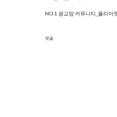
NO.1 광교맘 커뮤니티_플리마
댓글