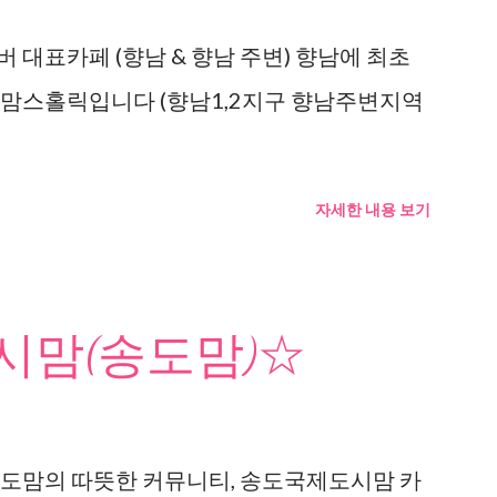
 대표카페 (향남 & 향남 주변) 향남에 최초
 맘스홀릭입니다 (향남1,2지구 향남주변지역
자세한 내용 보기
맘(송도맘)☆
도맘의 따뜻한 커뮤니티, 송도국제도시맘 카