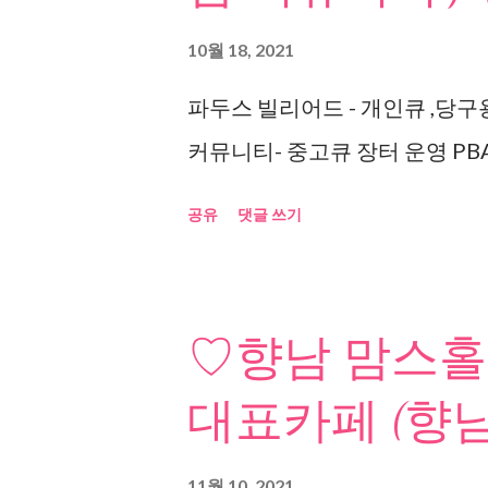
10월 18, 2021
파두스 빌리어드 - 개인큐 ,당구
커뮤니티- 중고큐 장터 운영 PBA
공유
댓글 쓰기
♡향남 맘스홀
대표카페 (향남
11월 10, 2021