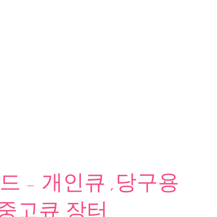
 - 개인큐 ,당구용
 중고큐 장터