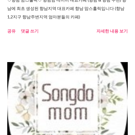
남에 최초 생성된 향남지역 대표카페 향남 맘스홀릭입니다 (향남
1,2지구 향남주변지역 엄마분들의 카페)
공유
댓글 쓰기
자세한 내용 보기