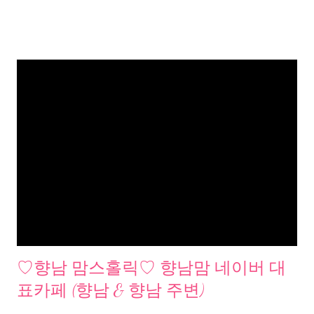
♡향남 맘스홀릭♡ 향남맘 네이버 대
표카페 (향남 & 향남 주변)