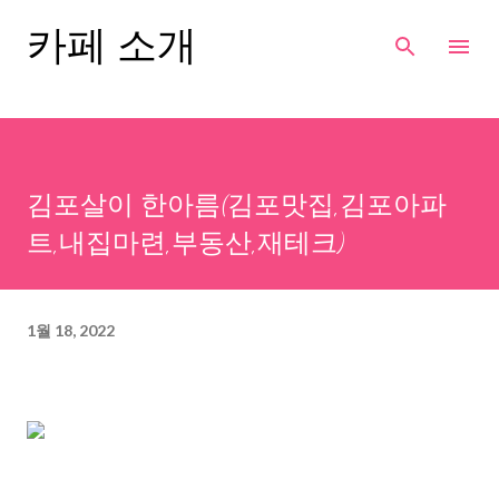
기본 콘텐츠로 건너뛰기
카페 소개
김포살이 한아름(김포맛집,김포아파
트,내집마련,부동산,재테크)
1월 18, 2022