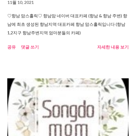
11월 10, 2021
♡향남 맘스홀릭♡ 향남맘 네이버 대표카페 (향남 & 향남 주변) 향
남에 최초 생성된 향남지역 대표카페 향남 맘스홀릭입니다 (향남
1,2지구 향남주변지역 엄마분들의 카페)
공유
댓글 쓰기
자세한 내용 보기