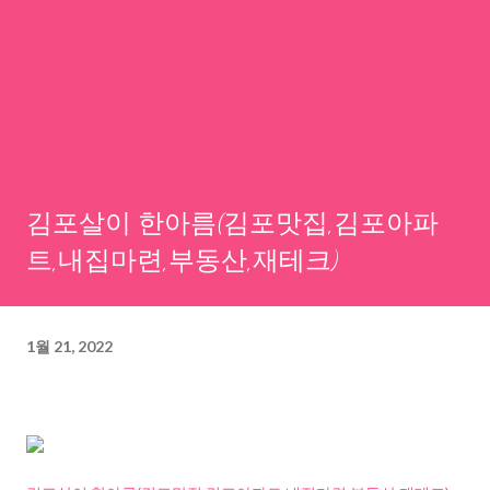
김포살이 한아름(김포맛집,김포아파
트,내집마련,부동산,재테크)
1월 21, 2022