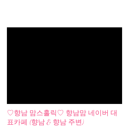
♡향남 맘스홀릭♡ 향남맘 네이버 대
표카페 (향남 & 향남 주변)