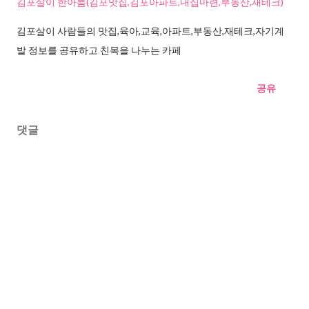
김포살이 한아름(김포맛집,김포아파트,내집마련,부동산,재테크)
김포살이 사람들의 맛집,육아,교육,아파트,부동산,재테크,자기계
발 정보를 공유하고 친목을 나누는 카페
공유
댓글