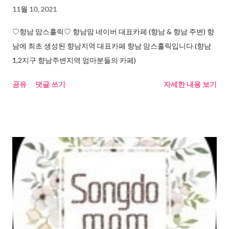
11월 10, 2021
♡향남 맘스홀릭♡ 향남맘 네이버 대표카페 (향남 & 향남 주변) 향
남에 최초 생성된 향남지역 대표카페 향남 맘스홀릭입니다 (향남
1,2지구 향남주변지역 엄마분들의 카페)
공유
댓글 쓰기
자세한 내용 보기