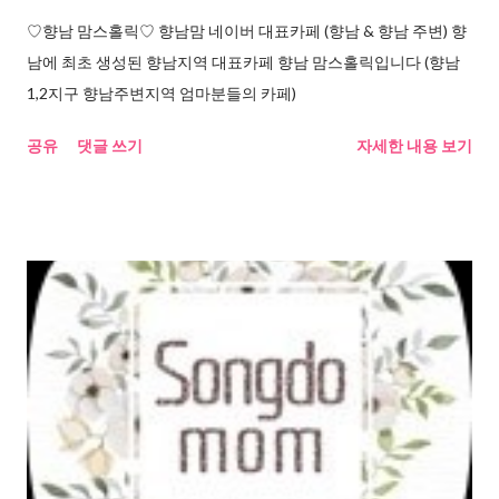
♡향남 맘스홀릭♡ 향남맘 네이버 대표카페 (향남 & 향남 주변) 향
남에 최초 생성된 향남지역 대표카페 향남 맘스홀릭입니다 (향남
1,2지구 향남주변지역 엄마분들의 카페)
공유
댓글 쓰기
자세한 내용 보기