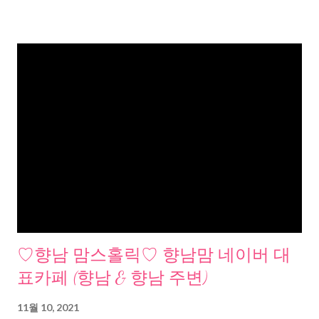
♡향남 맘스홀릭♡ 향남맘 네이버 대
표카페 (향남 & 향남 주변)
11월 10, 2021