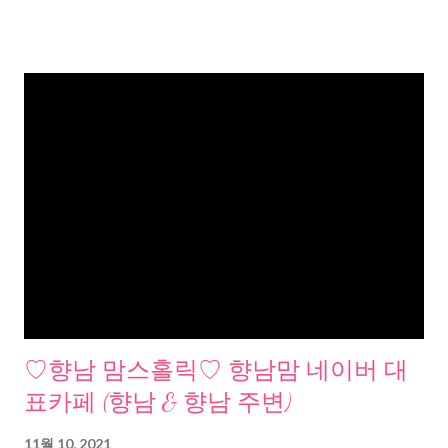
♡향남 맘스홀릭♡ 향남맘 네이버 대
표카페 (향남 & 향남 주변)
11월 10, 2021