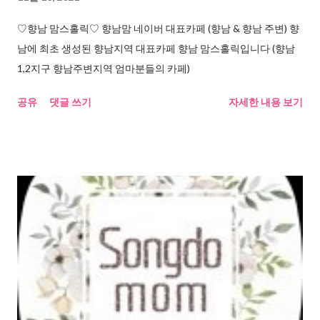
♡향남 맘스홀릭♡ 향남맘 네이버 대표카페 (향남 & 향남 주변) 향
남에 최초 생성된 향남지역 대표카페 향남 맘스홀릭입니다 (향남
1,2지구 향남주변지역 엄마분들의 카페)
공유
댓글 쓰기
자세한 내용 보기