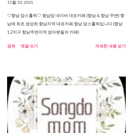
11월 10, 2021
♡향남 맘스홀릭♡ 향남맘 네이버 대표카페 (향남 & 향남 주변) 향
남에 최초 생성된 향남지역 대표카페 향남 맘스홀릭입니다 (향남
1,2지구 향남주변지역 엄마분들의 카페)
공유
댓글 쓰기
자세한 내용 보기