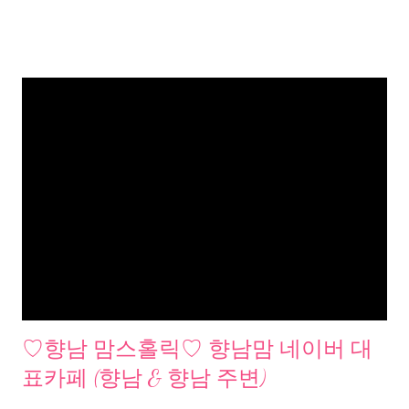
♡향남 맘스홀릭♡ 향남맘 네이버 대
표카페 (향남 & 향남 주변)