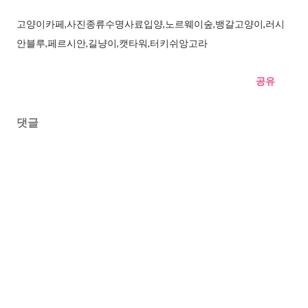
고양이카페,사진종류수명사료입양,노르웨이숲,뱅갈고양이,러시
안블루,페르시안,길냥이,캣타워,터키쉬앙고라
공유
댓글