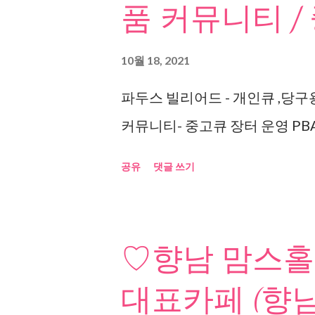
품 커뮤니티 /
10월 18, 2021
파두스 빌리어드 - 개인큐 ,당구
커뮤니티- 중고큐 장터 운영 PBA
공유
댓글 쓰기
♡향남 맘스홀
대표카페 (향남