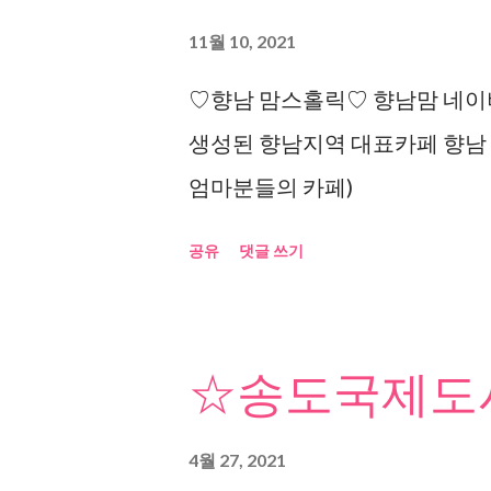
11월 10, 2021
♡향남 맘스홀릭♡ 향남맘 네이버
생성된 향남지역 대표카페 향남
엄마분들의 카페)
공유
댓글 쓰기
☆송도국제도시
4월 27, 2021