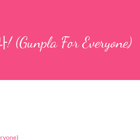
unpla For Everyone)
ryone)