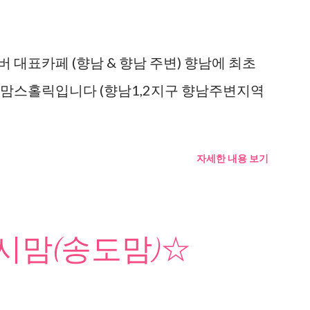
 대표카페 (향남 & 향남 주변) 향남에 최초
 맘스홀릭입니다 (향남1,2지구 향남주변지역
자세한 내용 보기
맘(송도맘)☆