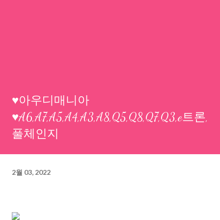
♥아우디매니아
♥A6,A7,A5,A4,A3,A8,Q5,Q8,Q7,Q3,e트론,
풀체인지
2월 03, 2022