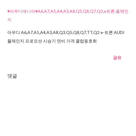
♥아우디매니아♥A6,A7,A5,A4,A3,A8,Q5,Q8,Q7,Q3,e트론,풀체인
지
아우디 A6,A7,A5,A4,A3,A8,Q3,Q5,Q8,Q7,TT,Q2 e-트론 AUDI
풀체인지 프로모션 시승기 연비 가격 클럽동호회
공유
댓글