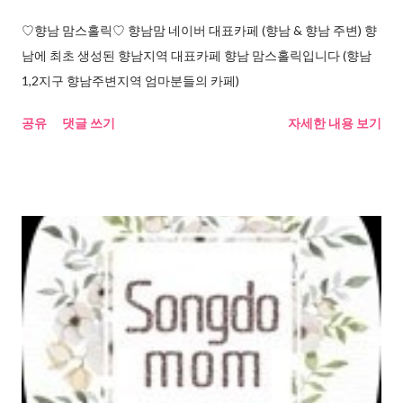
♡향남 맘스홀릭♡ 향남맘 네이버 대표카페 (향남 & 향남 주변) 향
남에 최초 생성된 향남지역 대표카페 향남 맘스홀릭입니다 (향남
1,2지구 향남주변지역 엄마분들의 카페)
공유
댓글 쓰기
자세한 내용 보기