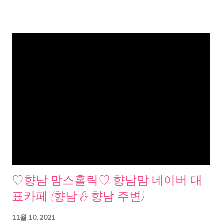
♡향남 맘스홀릭♡ 향남맘 네이버 대
표카페 (향남 & 향남 주변)
11월 10, 2021