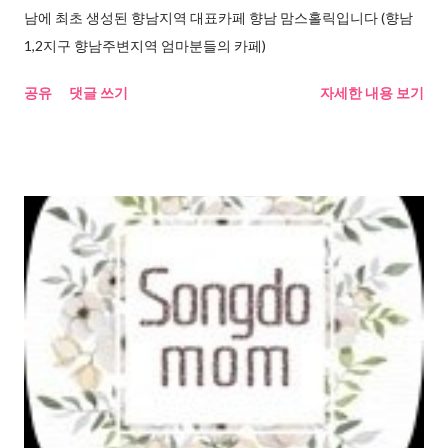
남에 최초 생성된 향남지역 대표카페 향남 맘스홀릭입니다 (향남
1,2지구 향남주변지역 엄마분들의 카페)
공유
댓글 쓰기
자세한 내용 보기