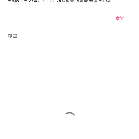
몰입&텐션 가득한 트위치 게임방송 한동숙 공식 팬카페
공유
댓글