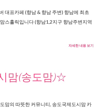
 대표카페 (향남 & 향남 주변) 향남에 최초
 맘스홀릭입니다 (향남1,2지구 향남주변지역
자세한 내용 보기
맘(송도맘)☆
도맘의 따뜻한 커뮤니티, 송도국제도시맘 카