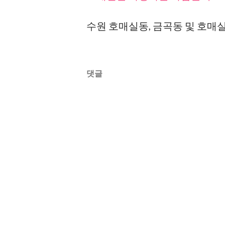
수원 호매실동, 금곡동 및 호
댓글