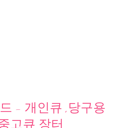
 - 개인큐 ,당구용
 중고큐 장터