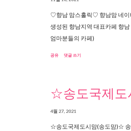
♡향남 맘스홀릭♡ 향남맘 네이버
생성된 향남지역 대표카페 향남
엄마분들의 카페)
공유
댓글 쓰기
☆송도국제도시
4월 27, 2021
☆송도국제도시맘(송도맘)☆ 송