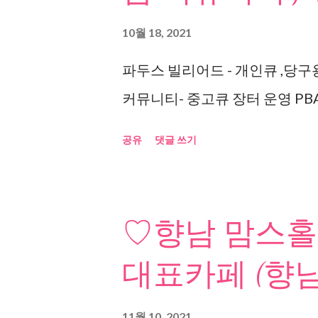
10월 18, 2021
파두스 빌리어드 - 개인큐 ,당구
커뮤니티- 중고큐 장터 운영 PBA
공유
댓글 쓰기
♡향남 맘스홀
대표카페 (향남
11월 10, 2021