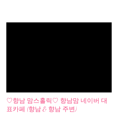
♡향남 맘스홀릭♡ 향남맘 네이버 대
표카페 (향남 & 향남 주변)