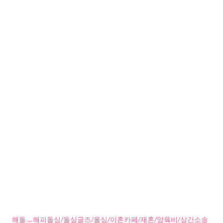
해돌ㅡ해피돌싱/돌싱글즈/올싱/이혼카페/재혼/양육비/상간소송