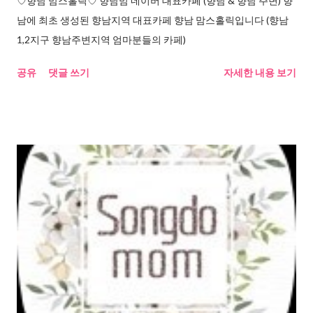
♡향남 맘스홀릭♡ 향남맘 네이버 대표카페 (향남 & 향남 주변) 향
남에 최초 생성된 향남지역 대표카페 향남 맘스홀릭입니다 (향남
1,2지구 향남주변지역 엄마분들의 카페)
공유
댓글 쓰기
자세한 내용 보기