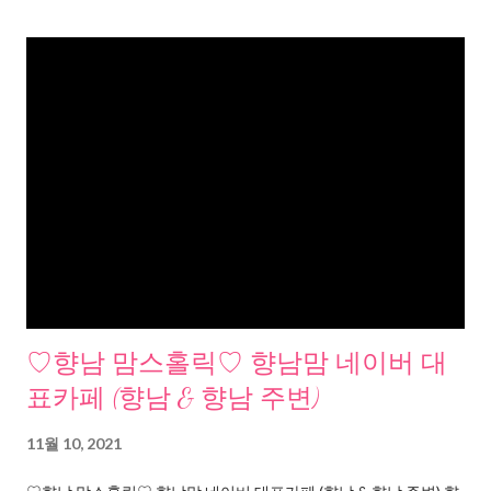
♡향남 맘스홀릭♡ 향남맘 네이버 대
표카페 (향남 & 향남 주변)
11월 10, 2021