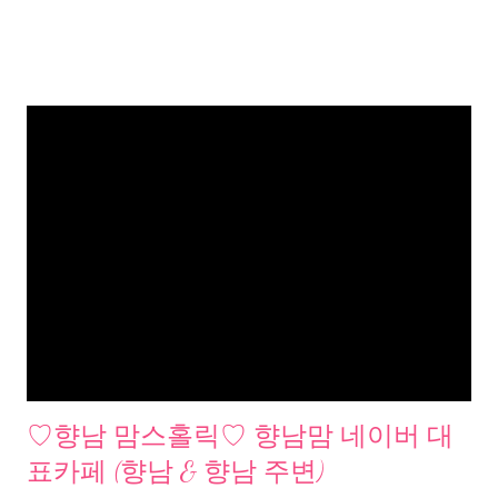
♡향남 맘스홀릭♡ 향남맘 네이버 대
표카페 (향남 & 향남 주변)