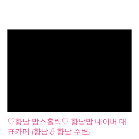
♡향남 맘스홀릭♡ 향남맘 네이버 대
표카페 (향남 & 향남 주변)