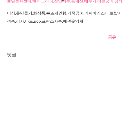
풀잎문화센터/캘리그라피,천연비누,홈패션,배우기,리본공예 강좌
미싱,옷만들기,화장품,손뜨개인형,가죽공예,커피바리스타,토탈자
격증,강사,아트,pop,프랑스자수,애견옷양재
공유
댓글