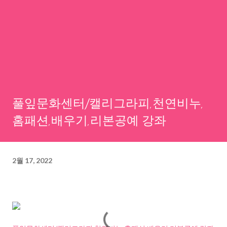
풀잎문화센터/캘리그라피,천연비누,
홈패션,배우기,리본공예 강좌
2월 17, 2022