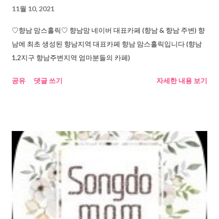
11월 10, 2021
♡향남 맘스홀릭♡ 향남맘 네이버 대표카페 (향남 & 향남 주변) 향
남에 최초 생성된 향남지역 대표카페 향남 맘스홀릭입니다 (향남
1,2지구 향남주변지역 엄마분들의 카페)
공유
댓글 쓰기
자세한 내용 보기