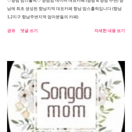
♡향남 맘스홀릭♡ 향남맘 네이버 대표카페 (향남 & 향남 주변) 향
남에 최초 생성된 향남지역 대표카페 향남 맘스홀릭입니다 (향남
1,2지구 향남주변지역 엄마분들의 카페)
공유
댓글 쓰기
자세한 내용 보기