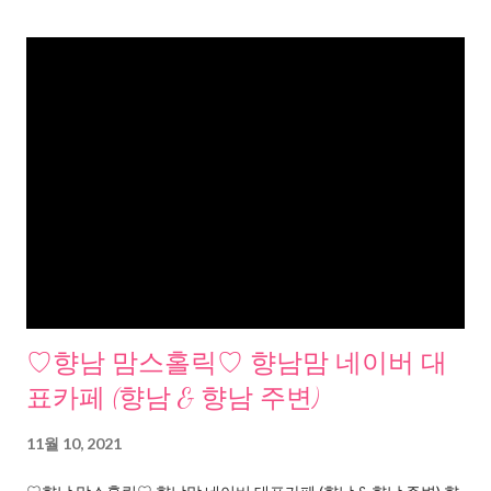
♡향남 맘스홀릭♡ 향남맘 네이버 대
표카페 (향남 & 향남 주변)
11월 10, 2021