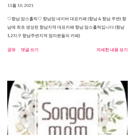
11월 10, 2021
♡향남 맘스홀릭♡ 향남맘 네이버 대표카페 (향남 & 향남 주변) 향
남에 최초 생성된 향남지역 대표카페 향남 맘스홀릭입니다 (향남
1,2지구 향남주변지역 엄마분들의 카페)
공유
댓글 쓰기
자세한 내용 보기