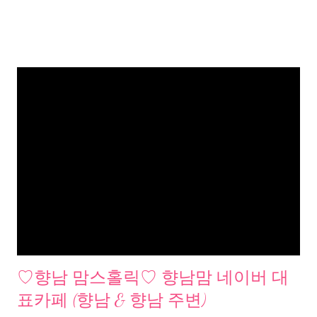
♡향남 맘스홀릭♡ 향남맘 네이버 대
표카페 (향남 & 향남 주변)