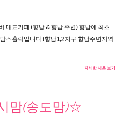
 대표카페 (향남 & 향남 주변) 향남에 최초
 맘스홀릭입니다 (향남1,2지구 향남주변지역
자세한 내용 보기
맘(송도맘)☆