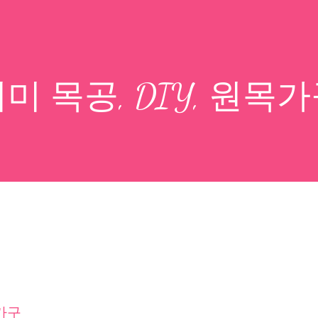
미 목공, DIY, 원목
목가구