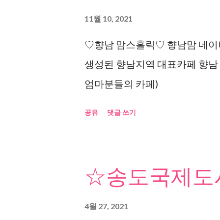
11월 10, 2021
♡향남 맘스홀릭♡ 향남맘 네이버
생성된 향남지역 대표카페 향남
엄마분들의 카페)
공유
댓글 쓰기
☆송도국제도시
4월 27, 2021