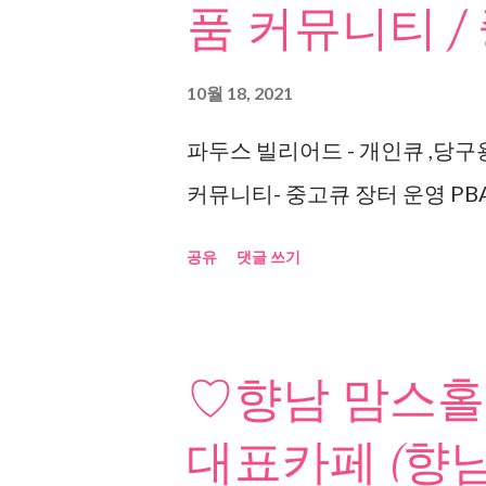
품 커뮤니티 /
10월 18, 2021
파두스 빌리어드 - 개인큐 ,당구
커뮤니티- 중고큐 장터 운영 PBA
공유
댓글 쓰기
♡향남 맘스홀
대표카페 (향남