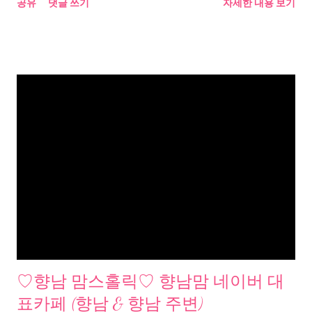
공유
댓글 쓰기
자세한 내용 보기
♡향남 맘스홀릭♡ 향남맘 네이버 대
표카페 (향남 & 향남 주변)