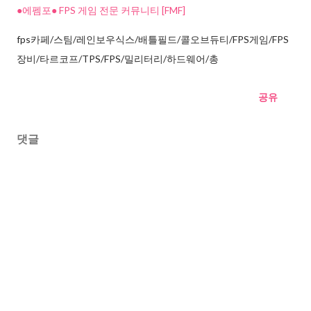
●에펨포● FPS 게임 전문 커뮤니티 [FMF]
fps카페/스팀/레인보우식스/배틀필드/콜오브듀티/FPS게임/FPS
장비/타르코프/TPS/FPS/밀리터리/하드웨어/총
공유
댓글