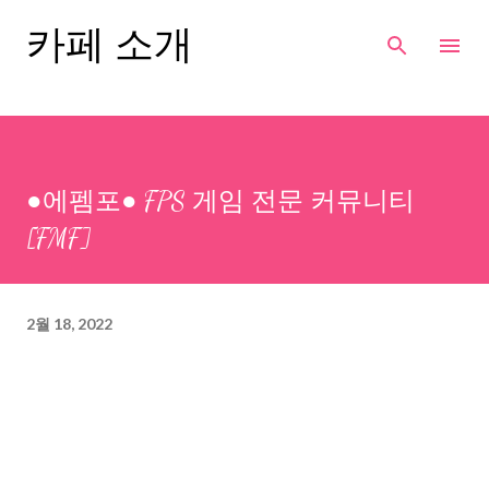
기본 콘텐츠로 건너뛰기
카페 소개
●에펨포● FPS 게임 전문 커뮤니티
[FMF]
2월 18, 2022