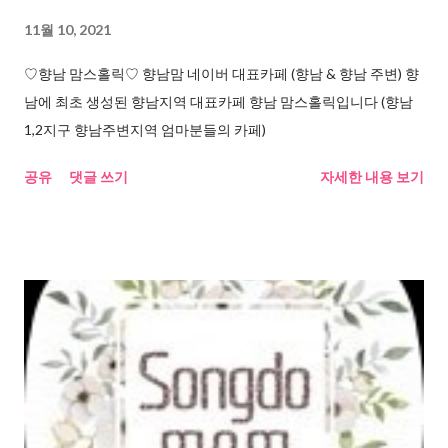
11월 10, 2021
♡향남 맘스홀릭♡ 향남맘 네이버 대표카페 (향남 & 향남 주변) 향
남에 최초 생성된 향남지역 대표카페 향남 맘스홀릭입니다 (향남
1,2지구 향남주변지역 엄마분들의 카페)
공유
댓글 쓰기
자세한 내용 보기