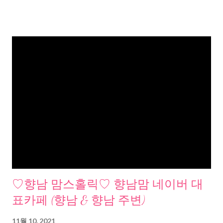
♡향남 맘스홀릭♡ 향남맘 네이버 대
표카페 (향남 & 향남 주변)
11월 10, 2021