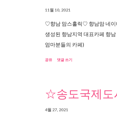
11월 10, 2021
♡향남 맘스홀릭♡ 향남맘 네이버
생성된 향남지역 대표카페 향남
엄마분들의 카페)
공유
댓글 쓰기
☆송도국제도시
4월 27, 2021