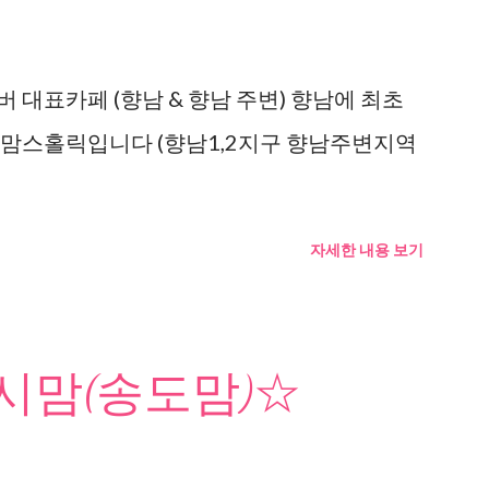
 대표카페 (향남 & 향남 주변) 향남에 최초
 맘스홀릭입니다 (향남1,2지구 향남주변지역
자세한 내용 보기
맘(송도맘)☆