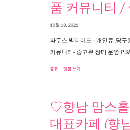
품 커뮤니티 /
10월 18, 2021
파두스 빌리어드 - 개인큐 ,당구
커뮤니티- 중고큐 장터 운영 PBA
공유
댓글 쓰기
♡향남 맘스홀
대표카페 (향남