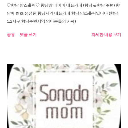
♡향남 맘스홀릭♡ 향남맘 네이버 대표카페 (향남 & 향남 주변) 향
남에 최초 생성된 향남지역 대표카페 향남 맘스홀릭입니다 (향남
1,2지구 향남주변지역 엄마분들의 카페)
공유
댓글 쓰기
자세한 내용 보기