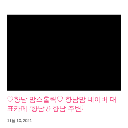
♡향남 맘스홀릭♡ 향남맘 네이버 대
표카페 (향남 & 향남 주변)
11월 10, 2021