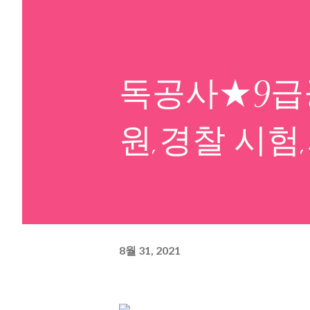
독공사★9급
원,경찰 시험
8월 31, 2021