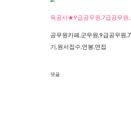
독공사★9급공무원,7급공무원,
공무원카페,군무원,9급공무원,7
기,원서접수,연봉,면접
댓글