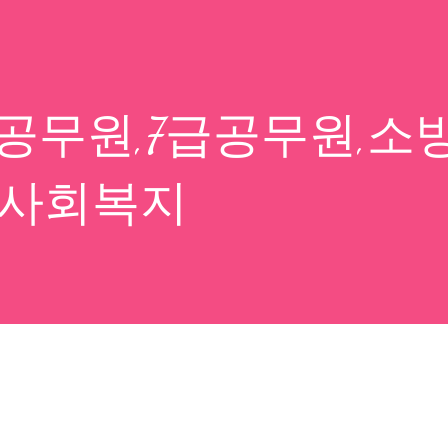
공무원,7급공무원,소
,사회복지