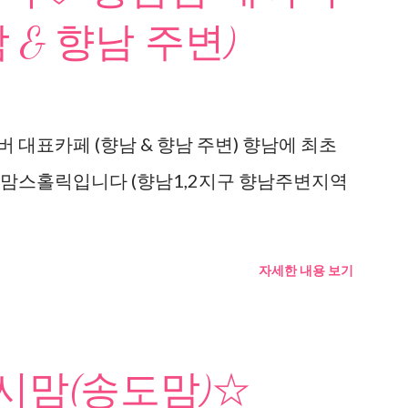
 & 향남 주변)
 대표카페 (향남 & 향남 주변) 향남에 최초
 맘스홀릭입니다 (향남1,2지구 향남주변지역
자세한 내용 보기
맘(송도맘)☆