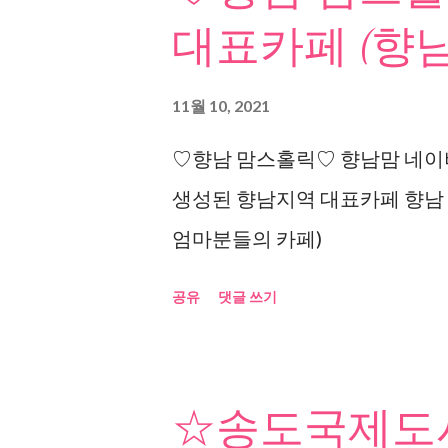
대표카페 (향남
11월 10, 2021
♡향남 맘스홀릭♡ 향남맘 네이버
생성된 향남지역 대표카페 향남
엄마분들의 카페)
공유
댓글 쓰기
☆송도국제도시