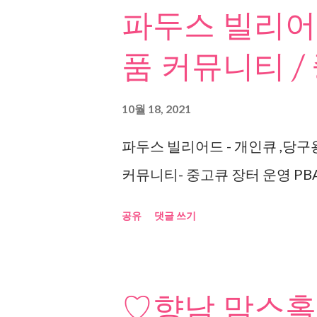
파두스 빌리어드
품 커뮤니티 /
10월 18, 2021
파두스 빌리어드 - 개인큐 ,당구
커뮤니티- 중고큐 장터 운영 PBA
공유
댓글 쓰기
♡향남 맘스홀